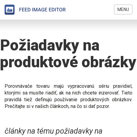
MENU
Skočiť
Nachádzate
na
sa
hlavný
Požiadavky na
tu
obsah
produktové obrázky
Porovnávače tovaru majú vypracovanú sériu pravidiel,
ktorými sa musíte riadiť, ak na nich chcete inzerovať. Tieto
pravidlá tiež definujú používanie produktových obrázkov.
Prečítajte si v našich článkoch, na čo si dať pozor.
články na tému požiadavky na