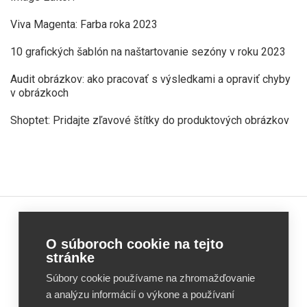
Viva Magenta: Farba roka 2023
10 grafických šablón na naštartovanie sezóny v roku 2023
Audit obrázkov: ako pracovať s výsledkami a opraviť chyby
v obrázkoch
Shoptet: Pridajte zľavové štítky do produktových obrázkov
Feed
Feed
O súboroch cookie na tejto
Image
Image
stránke
Editor
Editor
Súbory cookie používame na zhromažďovanie
Reviews
Reviews
a analýzu informácií o výkone a používaní