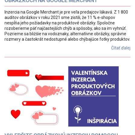
OBRÁZKOCH NA GOOGLE MERCHANT
Inzercia na Google Merchant je pre veľa predajcov lákavá. Z 1 800
auditov obrázkov v roku 2021 sme zistili, že 11 % e-shopov
nespĺňa jeho požiadavky na produktové obrázky. Spoločne
rozoberieme päť najčastejších chýb a spôsoby, ako sa im vyhnúť.
Pozrieme sa bližšie na vodoznaky, alternatívne obrázky, správne
rozmery a častokrát nedostupné alebo chýbajúce fotky produktov.
Čítať ďalej