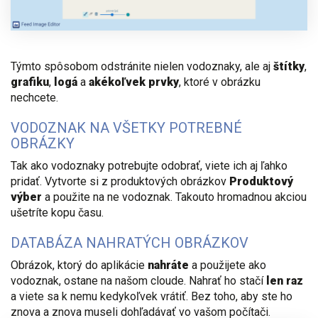
Týmto spôsobom odstránite nielen vodoznaky, ale aj
štítky
,
grafiku
,
logá
a
akékoľvek prvky
, ktoré v obrázku
nechcete.
VODOZNAK NA VŠETKY POTREBNÉ
OBRÁZKY
Tak ako vodoznaky potrebujte odobrať, viete ich aj ľahko
pridať. Vytvorte si z produktových obrázkov
Produktový
výber
a použite na ne vodoznak. Takouto hromadnou akciou
ušetríte kopu času.
DATABÁZA NAHRATÝCH OBRÁZKOV
Obrázok, ktorý do aplikácie
nahráte
a použijete ako
vodoznak, ostane na našom cloude. Nahrať ho stačí
len raz
a viete sa k nemu kedykoľvek vrátiť. Bez toho, aby ste ho
znova a znova museli dohľadávať vo vašom počítači.