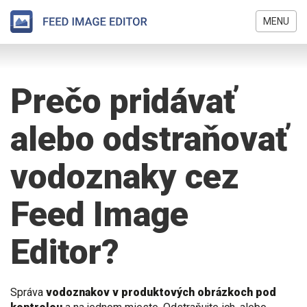
MENU
Skočiť
Nachádzate
na
sa
hlavný
Prečo pridávať
tu
obsah
alebo odstraňovať
vodoznaky cez
Feed Image
Editor?
Správa
vodoznakov v produktových obrázkoch pod