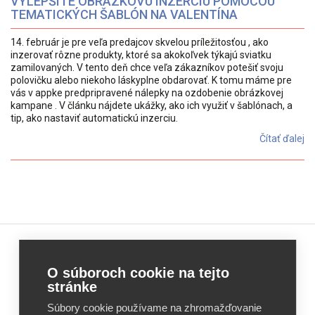
VYLEPŠITE OBRÁZKOVÚ INZERCIU POMOCOU
TEMATICKÝCH ŠABLÓN NA VALENTÍNA
14. február je pre veľa predajcov skvelou príležitosťou , ako
inzerovať rôzne produkty, ktoré sa akokoľvek týkajú sviatku
zamilovaných. V tento deň chce veľa zákazníkov potešiť svoju
polovičku alebo niekoho láskyplne obdarovať. K tomu máme pre
vás v appke predpripravené nálepky na ozdobenie obrázkovej
kampane . V článku nájdete ukážky, ako ich využiť v šablónach, a
tip, ako nastaviť automatickú inzerciu.
Čítať ďalej
Feed
Feed
O súboroch cookie na tejto
Image
Image
stránke
Editor
Editor
Súbory cookie používame na zhromažďovanie
Reviews
Reviews