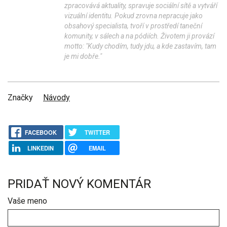
zpracovává aktuality, spravuje sociální sítě a vytváří
vizuální identitu. Pokud zrovna nepracuje jako
obsahový specialista, tvoří v prostředí taneční
komunity, v sálech a na pódiích. Životem ji provází
motto: "Kudy chodím, tudy jdu, a kde zastavím, tam
je mi dobře."
Značky
Návody
FACEBOOK
TWITTER
LINKEDIN
EMAIL
PRIDAŤ NOVÝ KOMENTÁR
Vaše meno