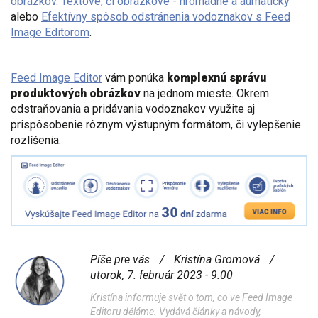
obrázkov. Textové, či obrázkové - hromadne a aumaticky
alebo
Efektívny spôsob odstránenia vodoznakov s Feed
Image Editorom
.
Feed Image Editor
vám ponúka
komplexnú správu
produktových obrázkov
na jednom mieste. Okrem
odstraňovania a pridávania vodoznakov využite aj
prispôsobenie rôznym výstupným formátom, či vylepšenie
rozlíšenia.
Píše pre vás
/
Kristína Gromová
/
utorok, 7. február 2023 - 9:00
Kristína informuje svět o tom, co ve Feed Image
Editoru děláme. Vydává články a návody,