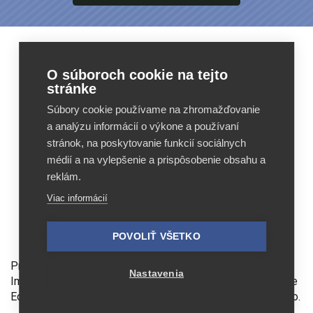
Feed
Feed
O súboroch cookie na tejto
Image
Image
stránke
Editor
Editor
Súbory cookie používame na zhromažďovanie
Reviews
Reviews
a analýzu informácií o výkone a používaní
stránok, na poskytovanie funkcií sociálnych
médií a na vylepšenie a prispôsobenie obsahu a
reklám.
Viac informácií
POVOLIŤ VŠETKO
Feed Image Editor technologies, s.r.o.
Prevádzkovateľom stránok feed-image-editor.sk je Feed
Nastavenia
Image Editor technologies, s.r.o., IČ 07139365. Feed Image
Editor technologies, s.r.o. člen koncernu Profitak group, s.r.o.