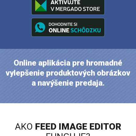
Online aplikácia pre hromadné
vylepšenie produktových obrázkov
a navýšenie predaja.
AKO
FEED IMAGE EDITOR