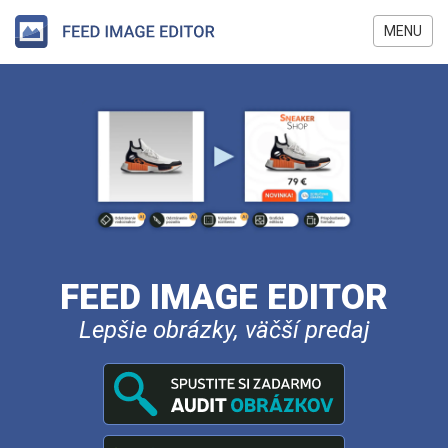
Skočiť
na
MENU
hlavný
obsah
FEED IMAGE EDITOR
Lepšie obrázky, väčší predaj