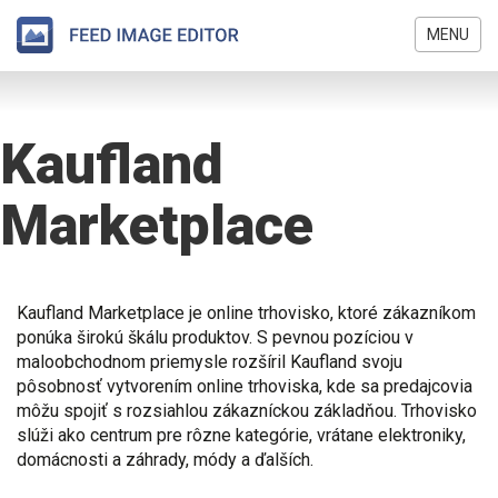
MENU
Skočiť
Nachádzate
na
sa
hlavný
Kaufland
tu
obsah
Marketplace
Kaufland Marketplace je online trhovisko, ktoré zákazníkom
ponúka širokú škálu produktov. S pevnou pozíciou v
maloobchodnom priemysle rozšíril Kaufland svoju
pôsobnosť vytvorením online trhoviska, kde sa predajcovia
môžu spojiť s rozsiahlou zákazníckou základňou. Trhovisko
slúži ako centrum pre rôzne kategórie, vrátane elektroniky,
domácnosti a záhrady, módy a ďalších.