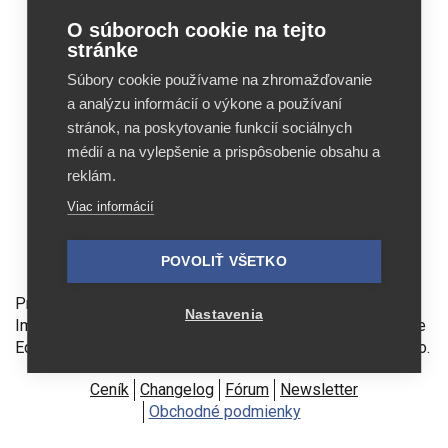
Feed
Feed
O súboroch cookie na tejto
Image
Image
stránke
Editor
Editor
Súbory cookie používame na zhromažďovanie
Reviews
Reviews
a analýzu informácií o výkone a používaní
stránok, na poskytovanie funkcií sociálnych
médií a na vylepšenie a prispôsobenie obsahu a
reklám.
Viac informácií
POVOLIŤ VŠETKO
Feed Image Editor technologies, s.r.o.
Prevádzkovateľom stránok feed-image-editor.sk je Feed
Nastavenia
Image Editor technologies, s.r.o., IČ 07139365. Feed Image
Editor technologies, s.r.o. člen koncernu Profitak group, s.r.o.
Ceník
Changelog
Fórum
Newsletter
Obchodné podmienky