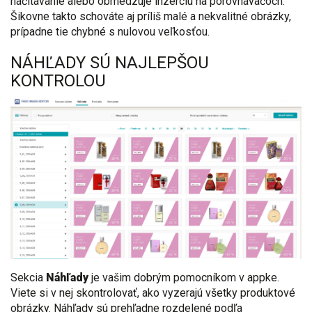
načítavanie alebo obmedzuje inzerciu na porovnávačoch.
Šikovne takto schováte aj príliš malé a nekvalitné obrázky,
prípadne tie chybné s nulovou veľkosťou.
NÁHĽADY SÚ NAJLEPŠOU
KONTROLOU
Sekcia
Náhľady
je vašim dobrým pomocníkom v appke.
Viete si v nej skontrolovať, ako vyzerajú všetky produktové
obrázky. Náhľady sú prehľadne rozdelené podľa