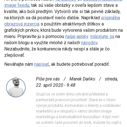
image feedu
, tak sú vaše obrázky v oveľa lepšom stave a
kvalite, ako boli predtým. Vytvorili ste si tak pevné základy,
na ktorých sa dá postaviť niečo ďalšie. Napríklad
originálna
obrazová inzercia
s použitím atraktívnych štítkov a
grafických prvkov, ktorá bude vytvorená vašim produktom na
mieru. Pripravíte ju s pomocou
našej appky
.
Inšpirujte sa
na
našom blogu a využite mnohé z našich
návodov
.
Nezabudnite, že konkurencia nikdy nespí a stále je čo
zlepšovať.
Neváhajte nám
napísať
, ak budete potrebovať poradiť.
Píše pre vás
/
Marek Daňko
/
streda,
22. apríl 2020 - 9:48
Snaží se ve svém týmu vytvářet přátelské a
partnerské pracovní prostředí. Stará se o řízení
vývoje produktů, komunikaci s klienty a vzdělávání
marketérů a e-shopařů v rámci školení image
marketingu a individuálních konzultací. Když není
ve volném čase ponořen do knih, můžete ho najít s