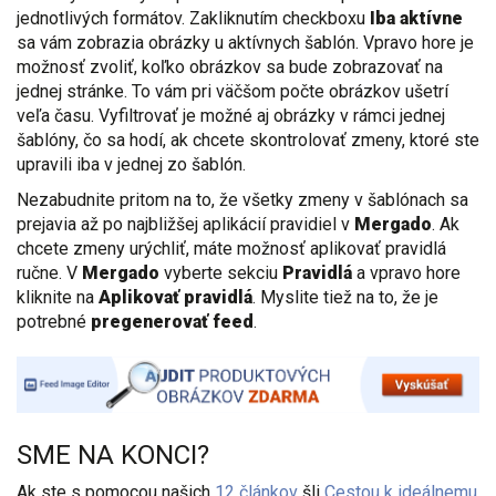
jednotlivých formátov. Zakliknutím checkboxu
Iba aktívne
sa vám zobrazia obrázky u aktívnych šablón. Vpravo hore je
možnosť zvoliť, koľko obrázkov sa bude zobrazovať na
jednej stránke. To vám pri väčšom počte obrázkov ušetrí
veľa času. Vyfiltrovať je možné aj obrázky v rámci jednej
šablóny, čo sa hodí, ak chcete skontrolovať zmeny, ktoré ste
upravili iba v jednej zo šablón.
Nezabudnite pritom na to, že všetky zmeny v šablónach sa
prejavia až po najbližšej aplikácií pravidiel v
Mergado
. Ak
chcete zmeny urýchliť, máte možnosť aplikovať pravidlá
ručne. V
Mergado
vyberte sekciu
Pravidlá
a vpravo hore
kliknite na
Aplikovať pravidlá
. Myslite tiež na to, že je
potrebné
pregenerovať feed
.
SME NA KONCI?
Ak ste s pomocou našich
12 článkov
šli
Cestou k ideálnemu