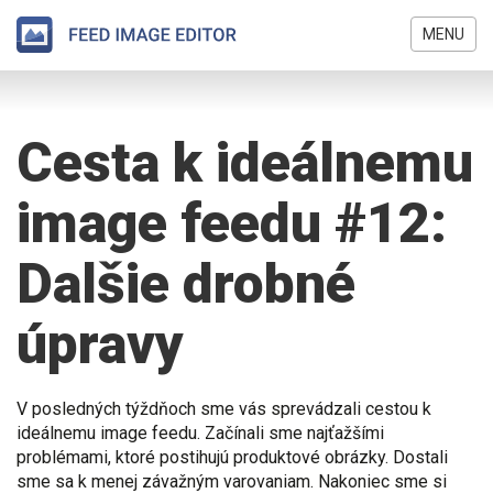
MENU
Skočiť
Nachádzate
na
sa
hlavný
Cesta k ideálnemu
tu
obsah
image feedu #12:
Dalšie drobné
úpravy
V posledných týždňoch sme vás sprevádzali cestou k
ideálnemu image feedu. Začínali sme najťažšími
problémami, ktoré postihujú produktové obrázky. Dostali
sme sa k menej závažným varovaniam. Nakoniec sme si