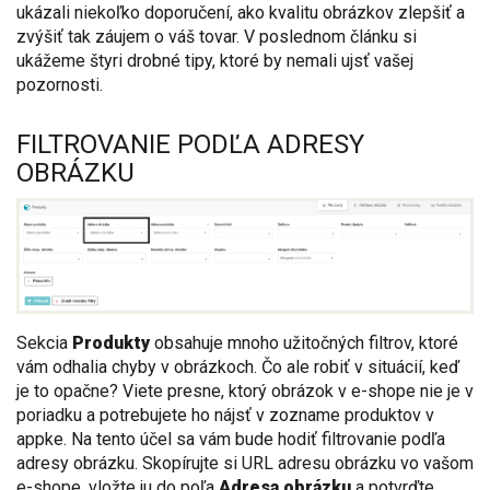
ukázali niekoľko doporučení, ako kvalitu obrázkov zlepšiť a
zvýšiť tak záujem o váš tovar. V poslednom článku si
ukážeme štyri drobné tipy, ktoré by nemali ujsť vašej
pozornosti.
FILTROVANIE PODĽA ADRESY
OBRÁZKU
Sekcia
Produkty
obsahuje mnoho užitočných filtrov, ktoré
vám odhalia chyby v obrázkoch. Čo ale robiť v situácií, keď
je to opačne? Viete presne, ktorý obrázok v e-shope nie je v
poriadku a potrebujete ho nájsť v zozname produktov v
appke. Na tento účel sa vám bude hodiť filtrovanie podľa
adresy obrázku. Skopírujte si URL adresu obrázku vo vašom
e-shope, vložte ju do poľa
Adresa obrázku
a potvrďte