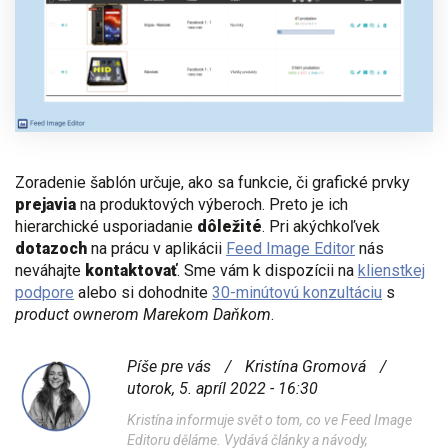
Zoradenie šablón určuje, ako sa funkcie, či grafické prvky
prejavia
na produktových výberoch. Preto je ich
hierarchické usporiadanie
dôležité
. Pri akýchkoľvek
dotazoch
na prácu v aplikácii
Feed Image Editor
nás
neváhajte
kontaktovať
. Sme vám k dispozícii na
klienstkej
podpore
alebo si dohodnite
30-minútovú konzultáciu
s
product ownerom Marekom Daňkom
.
Píše pre vás
/
Kristína Gromová
/
utorok, 5. apríl 2022 - 16:30
Kristína informuje svět o tom, co ve Feed Image
Editoru děláme. Vydává články a návody,