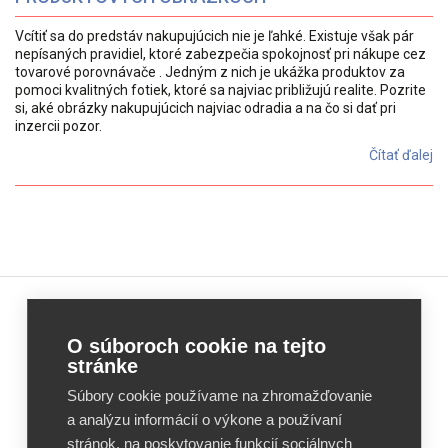
Vcítiť sa do predstáv nakupujúcich nie je ľahké. Existuje však pár
nepísaných pravidiel, ktoré zabezpečia spokojnosť pri nákupe cez
tovarové porovnávače . Jedným z nich je ukážka produktov za
pomoci kvalitných fotiek, ktoré sa najviac približujú realite. Pozrite
si, aké obrázky nakupujúcich najviac odradia a na čo si dať pri
inzercii pozor.
Čítať ďalej
Feed
Feed
O súboroch cookie na tejto
Image
Image
stránke
Editor
Editor
Súbory cookie používame na zhromažďovanie
Reviews
Reviews
a analýzu informácií o výkone a používaní
stránok, na poskytovanie funkcií sociálnych