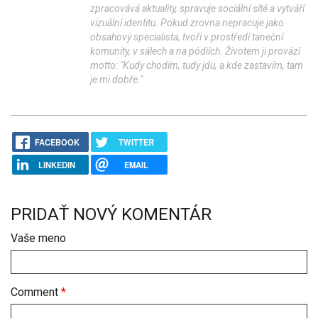
zpracovává aktuality, spravuje sociální sítě a vytváří
vizuální identitu. Pokud zrovna nepracuje jako
obsahový specialista, tvoří v prostředí taneční
komunity, v sálech a na pódiích. Životem ji provází
motto: "Kudy chodím, tudy jdu, a kde zastavím, tam
je mi dobře."
FACEBOOK
TWITTER
LINKEDIN
EMAIL
PRIDAŤ NOVÝ KOMENTÁR
Vaše meno
Comment
*