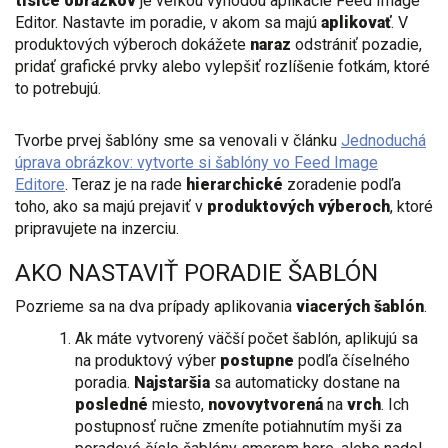
tisíce obrázkov
je veľkou výhodou aplikácie Feed Image
Editor. Nastavte im poradie, v akom sa majú
aplikovať
. V
produktových výberoch dokážete
naraz
odstrániť pozadie,
pridať grafické prvky alebo vylepšiť rozlíšenie fotkám, ktoré
to potrebujú.
Tvorbe prvej šablóny sme sa venovali v článku
Jednoduchá
úprava obrázkov: vytvorte si šablóny vo Feed Image
Editore
. Teraz je na rade
hierarchické
zoradenie podľa
toho, ako sa majú prejaviť v
produktových výberoch
, ktoré
pripravujete na inzerciu.
AKO NASTAVIŤ PORADIE ŠABLÓN
Pozrieme sa na dva prípady aplikovania
viacerých šablón
.
Ak máte vytvorený väčší počet šablón, aplikujú sa
na produktový výber
postupne
podľa číselného
poradia.
Najstaršia
sa automaticky dostane na
posledné
miesto,
novovytvorená
na
vrch
. Ich
postupnosť ručne zmeníte potiahnutím myši za