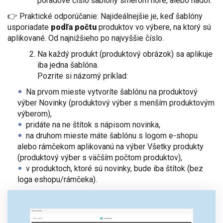
poradové číslo šablóny smerom hore, alebo nadol.
👉 Praktické odporúčanie: Najideálnejšie je, keď šablóny
usporiadate
podľa počtu
produktov vo výbere, na ktorý sú
aplikované. Od najnižšieho po najvyššie číslo.
Na každý produkt (produktový obrázok) sa aplikuje
iba jedna šablóna.
Pozrite si názorný príklad:
Na prvom mieste vytvoríte šablónu na produktový
výber Novinky (produktový výber s menším produktovým
výberom),
pridáte na ne štítok s nápisom novinka,
na druhom mieste máte šablónu s logom e-shopu
alebo rámčekom aplikovanú na výber Všetky produkty
(produktový výber s väčším počtom produktov),
v produktoch, ktoré sú novinky, bude iba štítok (bez
loga eshopu/rámčeka).