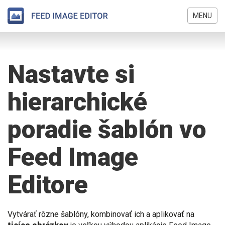
MENU
Skočiť
Nachádzate
na
sa
hlavný
Nastavte si
tu
obsah
hierarchické
poradie šablón vo
Feed Image
Editore
Vytvárať rôzne šablóny, kombinovať ich a aplikovať na