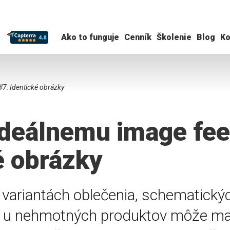
Ako to funguje
Cenník
Školenie
Blog
Ko
#7: Identické obrázky
ideálnemu image fee
é obrázky
 variantách oblečenia, schematick
o u nehmotných produktov môže mať