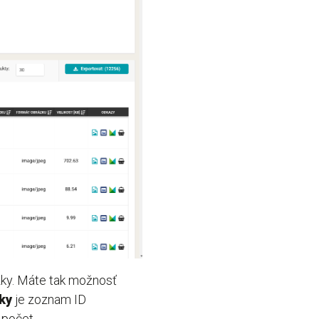
zky. Máte tak možnosť
ky
je zoznam ID
 počet.