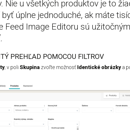
. Nie u všetkých produktov je to žia
byť úplne jednoduché, ak máte tisíc
re Feed Image Editoru sú užitočným
.
ITÝ PREHĽAD POMOCOU FILTROV
ty
, v poli
Skupina
zvoľte možnosť
Identické obrázky
a p