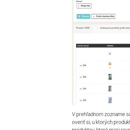
V prehľadnom zozname sa 
overiť si, u ktorých produ
produktov, ktoré majú rov