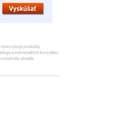
 řízení vývoje produktů,
tingu a individuálních konzultací.
rovizačního divadla.