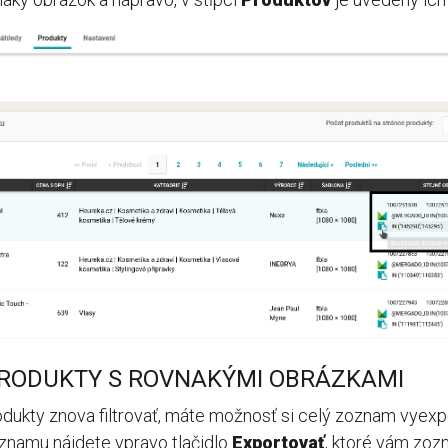
RODUKTY S ROVNAKÝMI OBRÁZKAMI
odukty znova filtrovať, máte možnosť si celý zoznam vyexp
oznamu nájdete vpravo tlačidlo
Exportovať
, ktoré vám zo