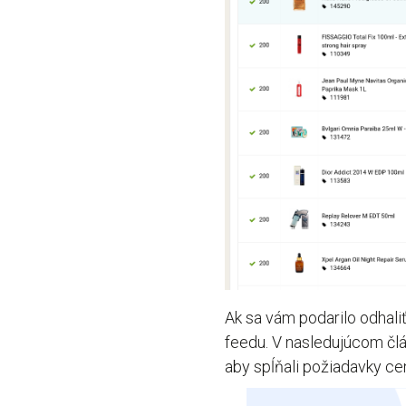
Ak sa vám podarilo odhali
feedu. V nasledujúcom člá
aby spĺňali požiadavky c