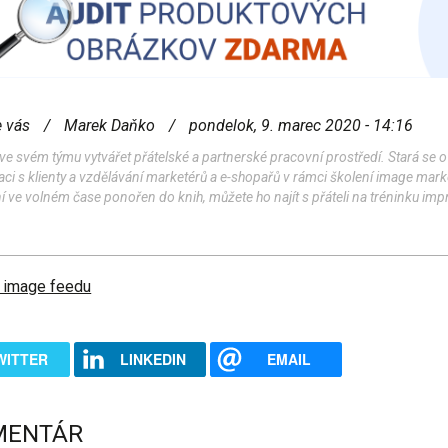
e vás
/
Marek Daňko
/
pondelok, 9. marec 2020 - 14:16
ve svém týmu vytvářet přátelské a partnerské pracovní prostředí. Stará se o
ci s klienty a vzdělávání marketérů a e-shopařů v rámci školení image marke
í ve volném čase ponořen do knih, můžete ho najít s přáteli na tréninku imp
 image feedu
WITTER
LINKEDIN
EMAIL
MENTÁR