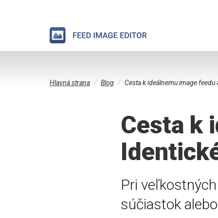
Skočiť
Nachádzate
na
Hlavná strana
Blog
Cesta k ideálnemu image feedu 
sa
hlavný
tu
obsah
Cesta k 
Identick
Pri veľkostných
súčiastok aleb