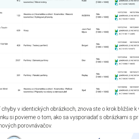
ť chyby v identických obrázkoch, znova ste o krok bližšie
nku si povieme o tom, ako sa vysporiadať s obrázkami s p
enových porovnávačov.