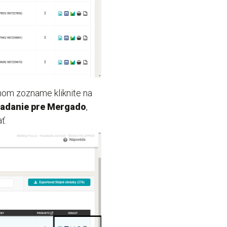
anom zozname kliknite na
 zadanie pre Mergado
,
ť.