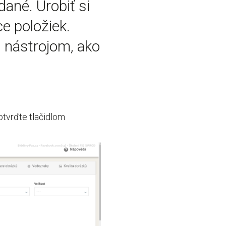
dané. Urobiť si
e položiek.
 nástrojom, ako
otvrďte tlačidlom