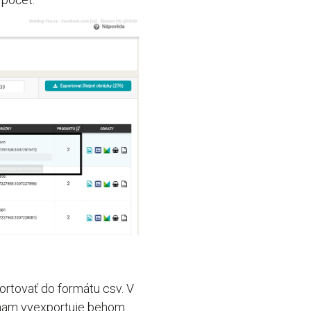
ortovať do formátu csv. V
znam vyexportuje behom