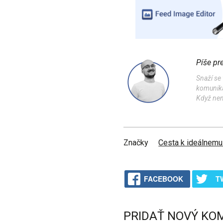
Píše pr
Snaží se 
komunika
Když nen
Značky
Cesta k ideálnemu
FACEBOOK
T
PRIDAŤ NOVÝ KO