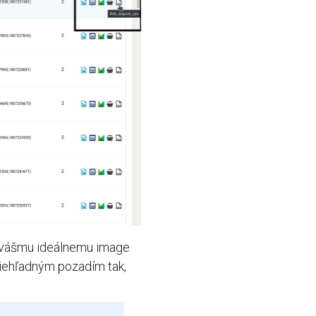
 k vášmu ideálnemu image
riehľadným pozadím tak,