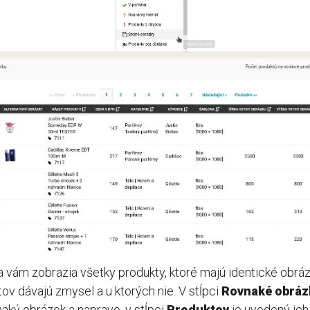
vám zobrazia všetky produkty, ktoré majú identické obrá
ktov dávajú zmysel a u ktorých nie. V stĺpci
Rovnaké obráz
naký obrázok a napravo, v stĺpci
Produktov
je uvedený ich