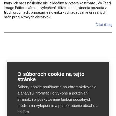
tvary. Ich orez následne nie je ideálny a vyzerá kostrbato . Vo Feed
Image Editore vám po vylepšení citlivosti odstránenia pozadia v
troch úrovniach, prinášame novinku - vyhladzovanie orezaných
hrán produktových obrázkov.
Čítať ďalej
Feed
Feed
O súboroch cookie na tejto
Image
Image
stránke
Editor
Editor
Súbory cookie používame na zhromažďovanie
Reviews
Reviews
a analýzu informácií o výkone a používaní
stránok, na poskytovanie funkcií sociálnych
médií a na vylepšenie a prispôsobenie obsahu a
reklám.