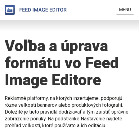
MENU
Skočiť
Nachádzate
na
sa
hlavný
Voľba a úprava
tu
obsah
formátu vo Feed
Image Editore
Reklamné platformy, na ktorých inzertujeme, podporujú
rôzne veľkosti bannerov alebo produktových fotografií.
Dôležité je tieto pravidlá dodržiavať a tým zaistiť správne
zobrazenie ponuky. Na podstránke Nastavenie nájdete
prehľad veľkostí, ktoré používate a ich editáciu.